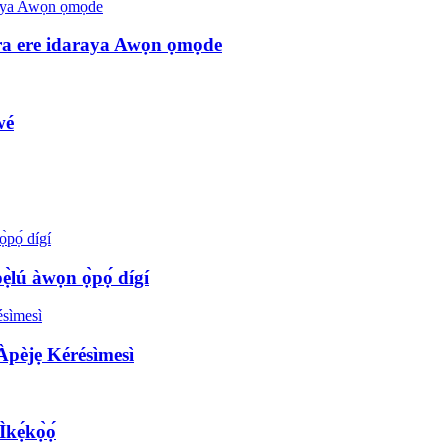
ra ere idaraya Awọn ọmọde
wé
pẹ̀lú àwọn ọ̀pọ́ dígí
 Àpèjẹ Kérésìmesì
kẹ́kọ̀ọ́