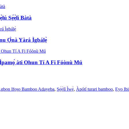
lú Sẹ́ẹ̀lì Bàtà
u Ọ̀nà Yàrá Ìgbálẹ̀
 Ìpamọ́ àti Ohun Tí A Fi Fóònù Mú
gbọn Ifọṣọ Bamboo Adayeba
,
Sẹ́ẹ̀lì Ìwẹ̀
,
Àpótí turari bamboo
,
Ẹyọ Ibi