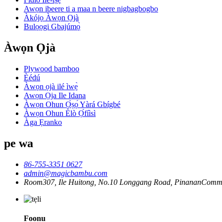
Awọn ibeere ti a maa n beere nigbagbogbo
Àkójọ Àwọn Ọjà
Bulọọgi Gbajúmọ̀
Àwọn Ọjà
Plywood bamboo
Èédú
Àwọn ọjà ilé ìwẹ̀
Awọn Ọja Ile Idana
Àwọn Ohun Ọ̀ṣọ́ Yàrá Gbígbé
Àwọn Ohun Èlò Ọ́fíìsì
Àga Ẹranko
pe wa
86-755-3351 0627
admin@magicbambu.com
Room307, Ile Huitong, No.10 Longgang Road, PinananCommuni
Foonu