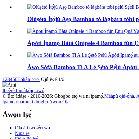
Olùṣètò Ìtọ́jú Aṣọ Bamboo tó lágbára tóbi pẹ̀
Àpótí Ìpamọ́ Bàtà Onípele 4 Bamboo fún Ẹn
Àwo Sófà Bamboo Tí A Lè Ṣètò Pẹ̀lú Àpótí
1
2
3
4
5
6
Tókàn >
>>
Ojú ìwé 1/6
Ìbéèrè fún àkójọ owó
© Ẹ̀tọ́ àdáṣe - 2010-2026: Gbogbo ẹ̀tọ́ wa ni ipamọ́.
Máàpù ojú-ọ̀nà
,
A
ìpamọ́ oparun
,
Gbogbo Awọn Ọja
Àwọn Iṣẹ́
Ọlá àti ìwé-ẹ̀rí wa
Nipa re
Fídíò Ilé-iṣẹ́